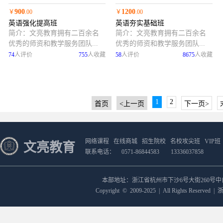
900
1200
￥
.00
￥
.00
英语强化提高班
英语夯实基础班
简介：
文亮教育拥有二百余名
简介：
文亮教育拥有二百余名
优秀的师资和教学服务团队...
优秀的师资和教学服务团队...
74
人评价
755
人收藏
58
人评价
8675
人收藏
1
2
首页
<上一页
下一页>
网络课程
在线商城
招生院校
名校攻尖班
VIP班
文亮教育
联系电话：
0571-86844583
13336037858
本部地址：浙江省杭州市下沙6号大街260号
Copyright
©
2009-2025
|
All Rights Reserved
|
浙