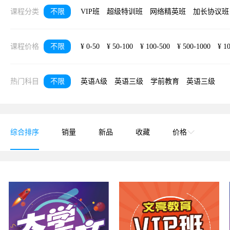
课程分类
不限
VIP班
超级特训班
网络精英班
加长协议班
课程价格
不限
¥ 0-50
¥ 50-100
¥ 100-500
¥ 500-1000
¥ 1
热门科目
不限
英语A级
英语三级
学前教育
英语三级
综合排序
销量
新品
收藏
价格